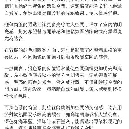
廳和其他經常聚集的活動空間。這類窗簾能夠柔和地過濾
自然光，創造出溫柔而柔和的光線效果，使人倍感舒適。
輕薄窗簾的通透性讓更多光線進入空間，增加了室內的明
亮感，對於希望營造開放感和輕鬆氛圍的家庭或商業環境
尤為適合。
在窗簾的顏色和圖案方面，這也是影響室內整體風格的重
要因素。不同顏色的窗簾可以顯著改變空間的感覺。
一般而言，淺色系的窗簾通常能使空間顯得更加明亮和寬
敞，為小型住宅或狹小的辦公空間帶來一定的視覺延展
感。明亮的顏色如米色、淺灰或淺藍，不僅能映顯空間的
開放感，還能帶來一種清新自然的感覺，讓人感受到輕松
愉快的氛圍。
而深色系的窗簾，則往往能夠增加空間的沉穩感，適合用
於對於氛圍要求較高的場合，如高端餐廳或私人辦公室。
深色如海軍藍、深咖啡或石墨灰，能傳遞出專業和穩定的
感覺，適合用於商業會議室或行政辦公空間。