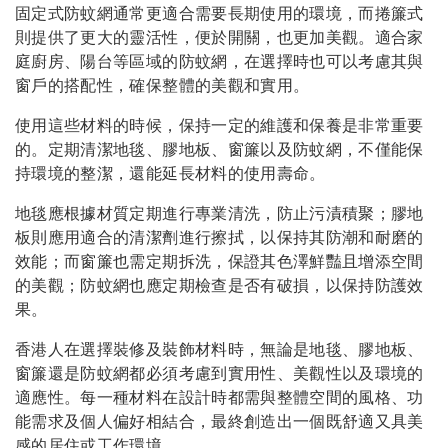
固定式防蚊網通常更適合需要長期使用的環境，而捲簾式
則提供了更大的靈活性，便於開關，也更加美觀。適合家
庭廚房、陽台等區域的防蚊網，在選擇時也可以考慮其與
窗戶的搭配性，確保整體的美觀和實用。
使用這些材料的時候，保持一定的維護和保養是非常重要
的。定期清潔地毯、膠地板、窗簾以及防蚊網，不僅能保
持環境的整潔，還能延長材料的使用壽命。
地毯應根據材質定期進行專業清洗，防止污漬積聚；膠地
板則應用適合的清潔劑進行擦拭，以保持其防潮和耐磨的
效能；而窗簾也需定期拆洗，保證其色澤鮮豔且增添空間
的美觀；防蚊網也應定期檢查是否有破損，以保持防護效
果。
香港人在選擇裝修及裝飾材料時，無論是地毯、膠地板、
窗簾還是防蚊網都必須考慮到實用性、美觀性以及環境的
適應性。每一種材料在設計時都需與整體空間的風格、功
能需求及個人偏好相結合，最終創造出一個既舒適又具美
感的居住或工作環境。