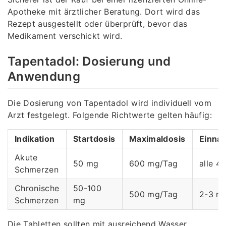
Apotheke mit ärztlicher Beratung. Dort wird das
Rezept ausgestellt oder überprüft, bevor das
Medikament verschickt wird.
Tapentadol: Dosierung und
Anwendung
Die Dosierung von Tapentadol wird individuell vom
Arzt festgelegt. Folgende Richtwerte gelten häufig:
Indikation
Startdosis
Maximaldosis
Einna
Akute
50 mg
600 mg/Tag
alle 4
Schmerzen
Chronische
50-100
500 mg/Tag
2-3 ma
Schmerzen
mg
Die Tabletten sollten mit ausreichend Wasser