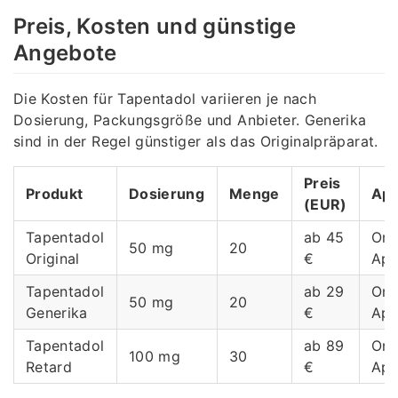
Preis, Kosten und günstige
Angebote
Die Kosten für Tapentadol variieren je nach
Dosierung, Packungsgröße und Anbieter. Generika
sind in der Regel günstiger als das Originalpräparat.
Preis
Produkt
Dosierung
Menge
Apo
(EUR)
Tapentadol
ab 45
Onl
50 mg
20
Original
€
Apo
Tapentadol
ab 29
Onl
50 mg
20
Generika
€
Apo
Tapentadol
ab 89
Onl
100 mg
30
Retard
€
Apo